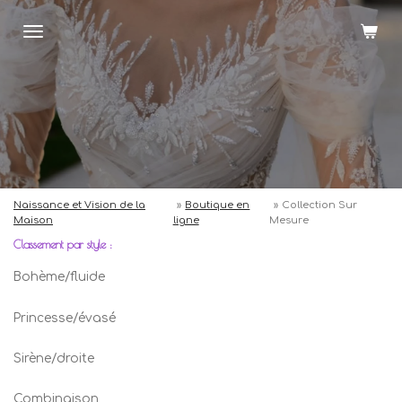
Passer
au
contenu
principal
Naissance et Vision de la
»
Boutique en
»
Collection Sur
Maison
ligne
Mesure
Classement par style :
Bohème/fluide
Princesse/évasé
Sirène/droite
Combinaison