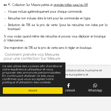
✂️
🪡
Collection S
ur Mesure petites et
grandes tailles jusqu'au 68
Housse incluse systématiquement pour chaque commande.
Retouches non incluses dans le tarif pour les commandes en ligne.
Réduction de 5% sur le prix de vente (pour les retouches non faites par la
boutique).
Si vous voulez quand même des retouches et pouvez vous déplacer en boutique
à Valenciennes :
Une majoration de 5% sur le prix de vente sera à régler en boutique.
Comment prendre vos Mesures
pour une confection Sur Mesure
Ce site utilise des cookies afin d’améliorer
votre expérience utilisateur et vous
Référence française pour une expérience collaborative, humaine et
proposer des annonces personnalisées.
inspirée par les meilleurs ateliers de couture européens et
En continuant d'utiliser ce site, vous
internationaux.
confirmez que vous acceptez notre
politique d’utilisation des cookies.
EI 951423110© 2023 Le Coin des Mariés - Tous droits réservés.
Propulsé par
Webador
Téléphone
Carte
Facebook
WhatsApp
Accord