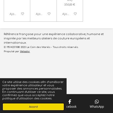
350,00 €
Ajouter au panier
Ajouter au panier
Ajouter au panier
Référence française pour une expérience collaborative, humaine et
inspirée par les meilleurs ateliers de couture européens et
internationaux.
EI 951423110© 2023 Le Coin des Mariés - Tous droits réservés.
Propulsé par
Webador
Ce site utilise des cookies afin d’améliorer
votre expérience utilisateur et vous
proposer des annonces personnalisées.
En continuant d'utiliser ce site, vous
confirmez que vous acceptez notre
politique d’utilisation des cookies.
Téléphone
Carte
Facebook
WhatsApp
Accord