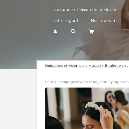
Passer
Naissance et Vision de la Maison
au
contenu
principal
Notre regard
Nos robes
Naissance et Vision de la Maison
»
Boutique en l
Pour accompagner votre robe, je
vous propose a