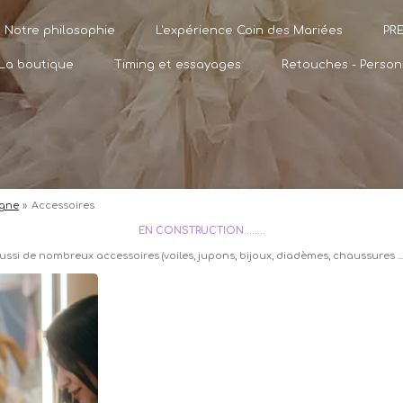
Notre philosophie
L'expérience Coin des Mariées
PR
La boutique
Timing et essayages
Retouches - Person
igne
»
Accessoires
EN CONSTRUCTION .......
ussi de nombreux accessoires
(voiles, jupons, bijoux, diadèmes, chaussures ...