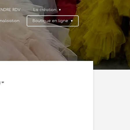
ENDRE RDV
La création
nalisation
Boutique en ligne
)
❤