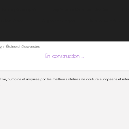
Notre philosophie
L'expérience Coin des Mariées
PR
La boutique
Timing et essayages
Retouches - Personn
ne
»
Étoles/châles/vestes
En construction ...
ve, humaine et inspirée par les meilleurs ateliers de couture européens et inte
.