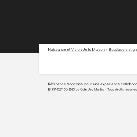
Passer
Naissance et Vision de la Maison
au
contenu
principal
Notre regard
Nos robes
Naissance et Vision de la Maison
»
Boutique en lig
Référence française pour une expérience collaborati
EI 951423110© 2023 Le Coin des Mariés - Tous droits réservés