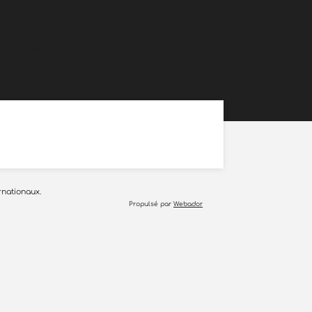
ENDRE RDV
La création
alisation
Boutique en ligne
rnationaux.
Propulsé par
Webador