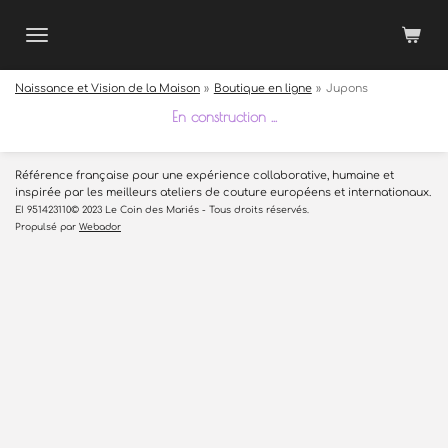
Passer
au
contenu
principal
Naissance et Vision de la Maison
»
Boutique en ligne
»
Jupons
En construction ...
Référence française pour une expérience collaborative, humaine et
inspirée par les meilleurs ateliers de couture européens et internationaux.
EI 951423110© 2023 Le Coin des Mariés - Tous droits réservés.
Propulsé par
Webador