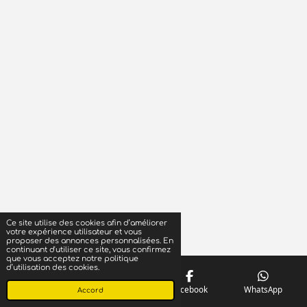
Ce site utilise des cookies afin d’améliorer
votre expérience utilisateur et vous
proposer des annonces personnalisées. En
continuant d'utiliser ce site, vous confirmez
que vous acceptez notre politique
d’utilisation des cookies.
Téléphone
Carte
Facebook
WhatsApp
Accord