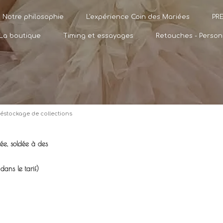
Notre philosophie
L'expérience Coin des Mariées
PR
La boutique
Timing et essayages
Retouches - Person
éstockage de collections
tée, soldée à des
dans le tarif)