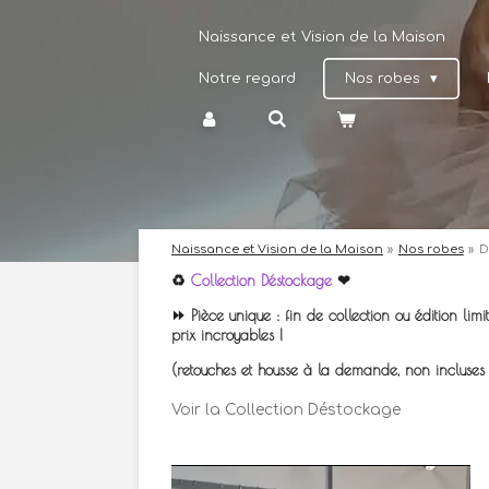
Passer
Naissance et Vision de la Maison
au
contenu
principal
Notre regard
Nos robes
Naissance et Vision de la Maison
»
Nos robes
»
D
♻️
Collection Déstockage
❤
⏩️ Pièce unique : fin de collection ou édition limi
prix incroyables !
(retouches et housse à la demande, non incluses 
Voir la Collection Déstockage