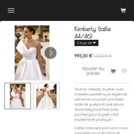
Passer
au
contenu
principal
Kimberly (taille
44/46)
Coup de ❤
995,00 €
1 600,00 €
Ajouter au
panier
Tout en mikado, bustier avec
bretelle asymétrique, légère et
aérienne vous fait une belle
taille de guêpe et une allure
d'une élégance folle avec
poches pour le petit côté
moderne et pratique !
Cette robe n'est pas sans nous
rappeller pour les fans de