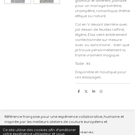
glamour et différent, parfaite
pour un mariage bohème,
champêtre, romantique, thème
elfique ou nature.
Col en V devant derrière avec
joli dessin de feuilles raffiné,
légère, Elsa vient entièrement
confectionnée sur mesure
avec ou sans traine ... bien que
je trouve personnellement la
traine vraiment magique.
Taille : 46
Disponible en boutique pour
vos essayages.
P
P
P
P
a
a
a
a
r
r
r
r
t
t
t
t
a
a
a
a
g
g
g
g
e
e
e
e
r
r
r
r
Référence française pour une expérience collaborative, humaine et
inspirée par les meilleurs ateliers de couture européens et
internationaux.
Ce site utilise des cookies afin d’améliorer
EI 951423110© 2023 Le Coin des Mariés - Tous droits réservés.
votre expérience utilisateur et vous