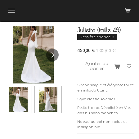
Passer
au
contenu
principal
Juliette (taille 48)
Dernière chance !!!
450,00 €
1 300,00 €
Ajouter au
panier
Sirène simple et élégante toute
en mikado blanc.
Style classique-chic !
Petite traine. Décolleté en V et
dos nu sans manches.
Noeud au col non inclus et
indisponible.