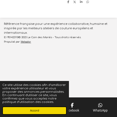
P
P
P
P
a
a
a
a
r
r
r
r
t
t
t
t
a
a
a
a
g
g
g
g
e
e
e
e
r
r
r
r
Référence française pour une expérience collaborative, humaine et
inspirée par les meilleurs ateliers de couture européens et
internationaux.
EI 951423110© 2023 Le Coin des Mariés - Tous droits réservés.
Propulsé par
Webador
Ce site utilise des cookies afin d’améliorer
votre expérience utilisateur et vous
proposer des annonces personnalisées.
En continuant d'utiliser ce site, vous
confirmez que vous acceptez notre
politique d’utilisation des cookies.
Téléphone
Carte
Facebook
WhatsApp
Accord