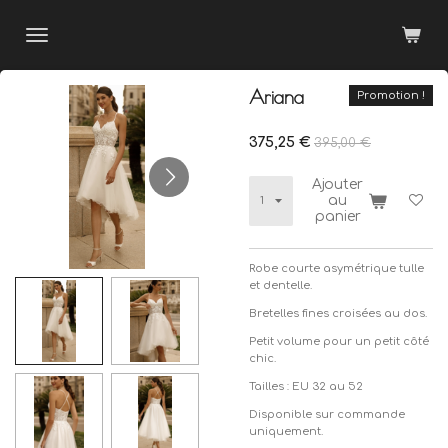
Passer
au
contenu
principal
Ariana
Promotion !
375,25 €
395,00 €
Ajouter
au
panier
Robe courte asymétrique tulle
et dentelle.
Bretelles fines croisées au dos.
Petit volume pour un petit côté
chic.
Tailles : EU 32 au 52
Disponible sur commande
uniquement.