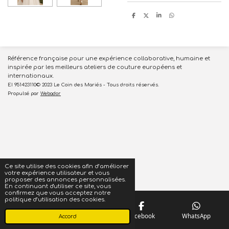
P
P
P
P
a
a
a
a
r
r
r
r
t
t
t
t
a
a
a
a
g
g
g
g
e
e
e
e
r
r
r
r
Référence française pour une expérience collaborative, humaine et
inspirée par les meilleurs ateliers de couture européens et
internationaux.
EI 951423110© 2023 Le Coin des Mariés - Tous droits réservés.
Propulsé par
Webador
Ce site utilise des cookies afin d’améliorer
votre expérience utilisateur et vous
proposer des annonces personnalisées.
En continuant d'utiliser ce site, vous
confirmez que vous acceptez notre
politique d’utilisation des cookies.
Téléphone
Carte
Facebook
WhatsApp
Accord