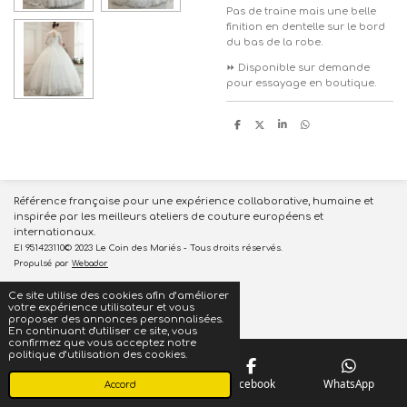
Pas de traine mais une belle
finition en dentelle sur le bord
du bas de la robe.
⏩️
Disponible sur demande
pour essayage en boutique.
P
P
P
P
a
a
a
a
r
r
r
r
t
t
t
t
a
a
a
a
g
g
g
g
e
e
e
e
r
r
r
r
Référence française pour une expérience collaborative, humaine et
inspirée par les meilleurs ateliers de couture européens et
internationaux.
EI 951423110© 2023 Le Coin des Mariés - Tous droits réservés.
Propulsé par
Webador
Ce site utilise des cookies afin d’améliorer
votre expérience utilisateur et vous
proposer des annonces personnalisées.
En continuant d'utiliser ce site, vous
confirmez que vous acceptez notre
politique d’utilisation des cookies.
Téléphone
Carte
Facebook
WhatsApp
Accord