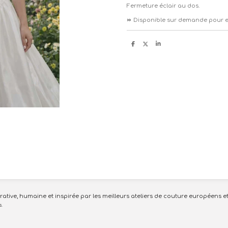
Fermeture éclair au dos.
⏩️
Disponible sur demande pour e
P
P
P
a
a
a
r
r
r
t
t
t
a
a
a
g
g
g
e
e
e
r
r
r
tive, humaine et inspirée par les meilleurs ateliers de couture européens et
s.