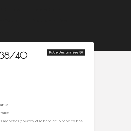
ENDRE RDV
La création
nalisation
Boutique en ligne
e 38/40
Robe des années 80
ante.
aille.
les manches (courtes) et le bord de la robe en bas