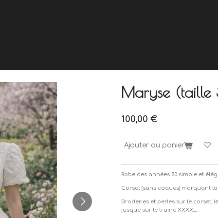
Notre philosophie
L'expérience Coin des Mariées
PR
La boutique
Timing et essayages
Retouches - Person
Maryse (taill
100,00 €
Ajouter au panier
Robe des années 80 simple et élég
Corset (sans coques) marquant la t
Broderies et perles sur le corset, 
jusque sur le traine XXXXL.