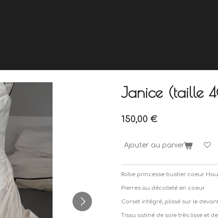
Notre philosophie
L'expérience Coin des Mariées
PR
La boutique
Timing et essayages
Retouches - Person
Janice (taille 
150,00 €
Ajouter au panier
Robe princesse bustier coeur Haut
Pierres au décolleté en coeur.
Corset intégré, plissé sur le devant
Tissu satiné de soie très lisse et d