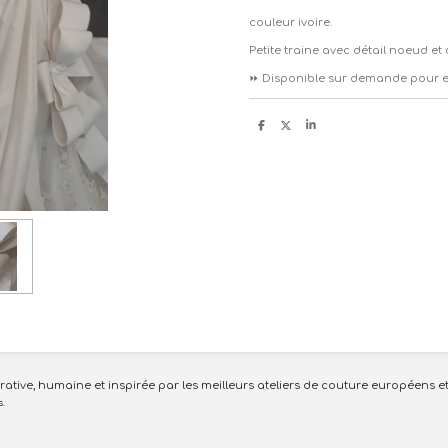
couleur ivoire.
Petite traine avec détail noeud et d
⏩️
Disponible sur demande pour e
P
P
P
a
a
a
r
r
r
t
t
t
a
a
a
g
g
g
e
e
e
r
r
r
tive, humaine et inspirée par les meilleurs ateliers de couture européens et
s.