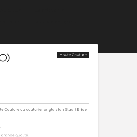
ENDRE RDV
La création
nalisation
Boutique en ligne
40)
Haute Couture
e Couture du couturier anglais Ian Stuart Bride.
.
e grande qualité.