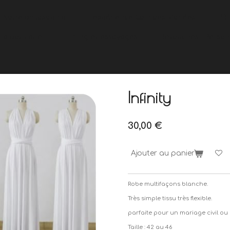
Notre philosophie
L'expérience Coin des Mariées
PR
La boutique
Timing et essayages
Retouches - Person
Infinity
30,00 €
Ajouter au panier
Robe multifaçons blanche.
Très simple tissu très flexible.
parfaite pour un mariage civil o
Taille : 42 au 46