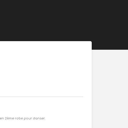
ENDRE RDV
La création
nalisation
Boutique en ligne
u en 2ème robe pour danser.